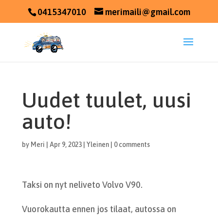
0415347010
merimaili@gmail.com
Uudet tuulet, uusi
auto!
by
Meri
|
Apr 9, 2023
|
Yleinen
|
0 comments
Taksi on nyt neliveto Volvo V90.
Vuorokautta ennen jos tilaat, autossa on